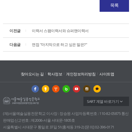
목록
이전글
이력서 스팸이력서와 슈퍼맨이력서
다음글
면접 "마지막으로 하고 싶은 말은?"
찾아오시는 길
학사정보
개인정보처리방침
사이트맵
SART 계열 바로가기
(재)서울예술실용전문학교 이사장 : 장승원 사업자등록번호 : 110-82-05875 통신
판매업신고번호 : 제2006-서울 서대문-1805호
서울특별시 서대문구 통일로 37길 51(홍제동 319-2) [문의] 02-396-0171