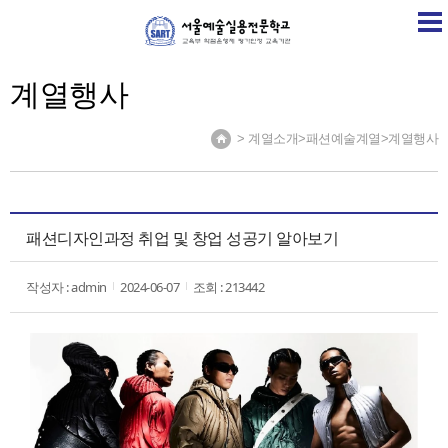
SART
학교소개
학교소식
계열소개
취업정보센
계열행사
> 계열소개>패션예술계열>계열행사
패션디자인과정 취업 및 창업 성공기 알아보기
작성자 : admin
2024-06-07
조회 : 213442