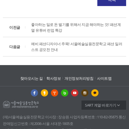
좋아하는 일로 돈 벌기를 위해서 지금 해야하는 것! 패션계
이전글
열 유튜버 런업 특강
예비 패션디자이너 주목! 서울예술실용전문학교 패션 일러
다음글
스트 공모전 안내
찾아오시는 길
학사정보
개인정보처리방침
사이트맵
SART 계열 바로가기
(재)서울예술실용전문학교 이사장 : 장승원 사업자등록번호 : 110-82-05875 통신
판매업신고번호 : 제2006-서울 서대문-1805호