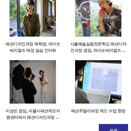
패션디자인과정 재학생, 와이쏘
서울예술실용전문학교 패션디자
씨리얼즈 매장 실습 인터뷰
인과정 겸임, 와이쏘씨리얼즈 이
성빈 인터뷰
이성빈 겸임, 서울시패션제조지
패션주얼리과정 캐드 수업 현장
원센터에서 패션디자인과정 학
생 촬영 지원
목록