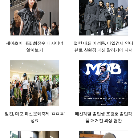
제이초이 대표 최정수 디자이너
얼킨 대표 이성동, 매일경제 인터
알아보기
뷰로 친환경 패션 알리기에 나서
얼킨, 마포 패션문화축제 'ㅁㅁㅍ'
패션계열 졸업생 조경호 졸업작
성료
품 매거진 의상 협찬