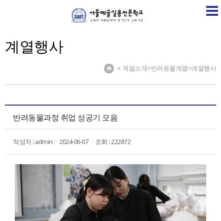
SART
학교소개
학교소식
계열소개
취업정보센
계열행사
> 계열소개>반려동물계열>계열행사
반려동물과정 취업 성공기 모음
작성자 : admin
2024-06-07
조회 : 222872