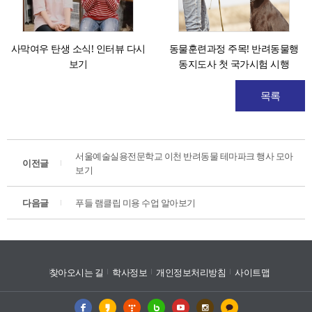
사막여우 탄생 소식! 인터뷰 다시
동물훈련과정 주목! 반려동물행
보기
동지도사 첫 국가시험 시행
목록
서울예술실용전문학교 이천 반려동물 테마파크 행사 모아
이전글
보기
다음글
푸들 램클립 미용 수업 알아보기
찾아오시는 길
학사정보
개인정보처리방침
사이트맵