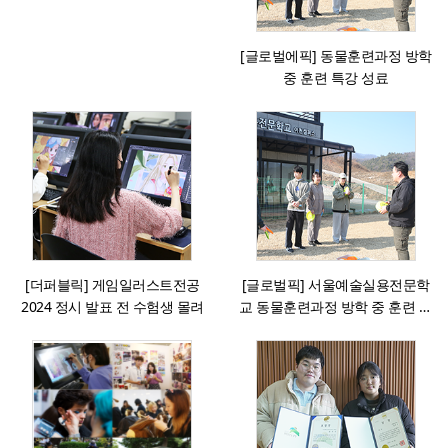
[글로벌에픽] 동물훈련과정 방학
중 훈련 특강 성료
[더퍼블릭] 게임일러스트전공
[글로벌픽] 서울예술실용전문학
2024 정시 발표 전 수험생 몰려
교 동물훈련과정 방학 중 훈련 특
강 성료