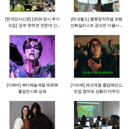
[한국강사신문] [2024 정시 추가
[테크월드] 웹툰창작계열 은평
모집] '공부 못하면 전문대 간
만화일러스트 공모전 서울시장
다'는 옛말, 취업 잘되는 학교로
상 외 다수 수상
수험생 몰린다.
[더페어] 뷰티예술계열 제20회
[더파워] 패션계열 졸업패션쇼,
졸업전시회 성료
런업 참여로 성황리 마무리