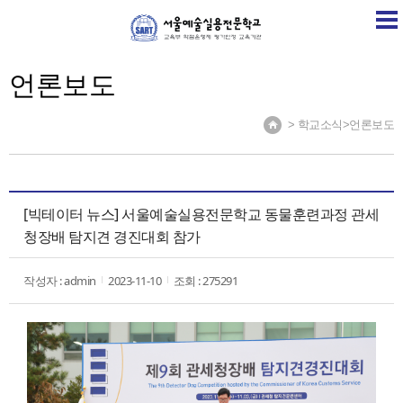
SART
학교소개
학교소식
계열소개
취업정보센
언론보도
> 학교소식>언론보도
[빅테이터 뉴스] 서울예술실용전문학교 동물훈련과정 관세
청장배 탐지견 경진대회 참가
작성자 : admin
2023-11-10
조회 : 275291