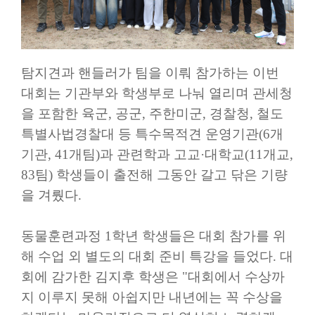
탐지견과 핸들러가 팀을 이뤄 참가하는 이번
대회는 기관부와 학생부로 나눠 열리며 관세청
을 포함한 육군
,
공군
,
주한미군
,
경찰청
,
철도
특별사법경찰대 등 특수목적견 운영기관
(6
개
기관
, 41
개팀
)
과 관련학과 고교
·
대학교
(11
개교
,
83
팀
)
학생들이 출전해 그동안 갈고 닦은 기량
을 겨뤘다
.
동물훈련과정
1
학년 학생들은 대회 참가를 위
해 수업 외 별도의 대회 준비 특강을 들었다
.
대
회에 감가한 김지후 학생은
"
대회에서 수상까
지 이루지 못해 아쉽지만 내년에는 꼭 수상을