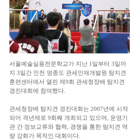
서울예술실용전문학교가 지난
1
일부터
3
일까
지
3
일간 인천 영종도 관세인재개발원 탐지견
훈련센터에서 열린 제
9
회 관세청장배 탐지견
경진대회에 참여했다
.
관세청장배 탐지견 경진대회는
2007
년에 시작
되어 격년제로
9
회째 개최되고 있으며
,
운영기
관 간 정보교류와 협력
,
경쟁을 통한 탐지견 역
량 강화가 목적인 대회이다
.