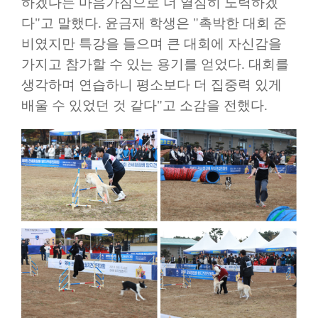
하겠다는 마음가짐으로 더 열심히 노력하겠
다
"
고 말했다
.
윤금재 학생은
"
촉박한 대회 준
비였지만 특강을 들으며 큰 대회에 자신감을
가지고 참가할 수 있는 용기를 얻었다
.
대회를
생각하며 연습하니 평소보다 더 집중력 있게
배울 수 있었던 것 같다
"
고 소감을 전했다
.