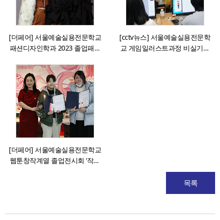
[더페어] 서울예술실용전문학교
[cctv뉴스] 서울예술실용전문학
패션디자인학과 2023 졸업패션
교 게임일러스트과정 비실기전
쇼 성료
형 2024학년도 신입생 선발
[더페어] 서울예술실용전문학교
웹툰창작계열 졸업전시회 ‘작약’
성료
목록