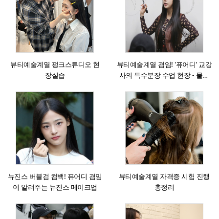
뷰티예술계열 펑크스튜디오 현
뷰티예술계열 겸임! '퓨어디' 교강
장실습
사의 특수분장 수업 현장 - 물라
스틱을 활용한 특수분장
뉴진스 버블검 컴백! 퓨어디 겸임
뷰티예술계열 자격증 시험 진행
이 알려주는 뉴진스 메이크업
총정리