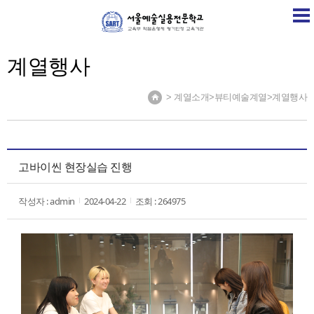
SART
학교소개
학교소식
계열소개
취업정보센
계열행사
> 계열소개>뷰티예술계열>계열행사
고바이씬 현장실습 진행
작성자 : admin
2024-04-22
조회 : 264975