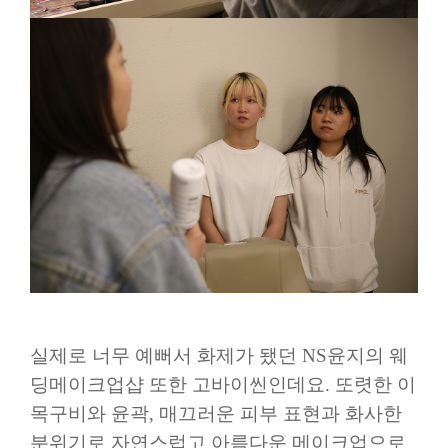
실제로 너무 예뻐서 화제가 됐던
NS
윤지의 웨
딩메이크업샵 또한 고바이씬인데요
.
또렷한 이
목구비와 윤곽
,
매끄러운 피부 표현과 화사한
분위기로 자연스럽고 아름다운 메이크업으로