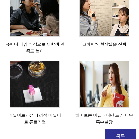
퓨어디 겸임 직강으로 재학생 만
고바이씬 현장실습 진행
족도 높아
네일아트과정 대리석 네일아
히어로는 아닙니다만 드라마 속
트 튜토리얼
특수분장
목록