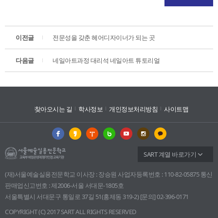
이전글
전문성을 갖춘 헤어디자이너가 되는 곳
다음글
네일아트과정 대리석 네일아트 튜토리얼
찾아오시는 길
학사정보
개인정보처리방침
사이트맵
SART 계열 바로가기
(재)서울예술실용전문학교 이사장 : 장승원 사업자등록번호 : 110-82-05875 통신
판매업신고번호 : 제2006-서울 서대문-1805호
서울특별시 서대문구 통일로 37길 51(홍제동 319-2) [문의] 02-396-0171
COPYRIGHT (C) 2017 SART ALL RIGHTS RESERVED