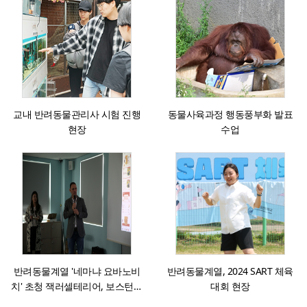
교내 반려동물관리사 시험 진행
동물사육과정 행동풍부화 발표
현장
수업
반려동물계열 '네마냐 요바노비
반려동물계열, 2024 SART 체육
치' 초청 잭러셀테리어, 보스턴테
대회 현장
리어 견종 세미나