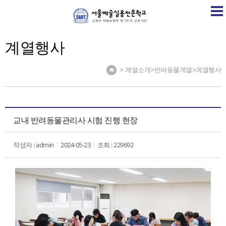
SART
학교소개
학교소식
계열소개
취업정보센
계열행사
> 계열소개>반려동물계열>계열행사
교내 반려동물관리사 시험 진행 현장
작성자 : admin
2024-05-23
조회 : 229692