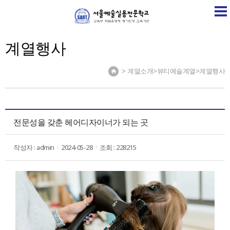
SART
학교소개
학교소식
계열소개
취업정보센
계열행사
> 계열소개>뷰티예술계열>계열행사
전문성을 갖춘 헤어디자이너가 되는 곳
작성자 : admin
2024-05-28
조회 : 228215