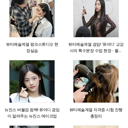
뷰티예술계열 펑크스튜디오 현
뷰티예술계열 겸임! '퓨어디' 교강
장실습
사의 특수분장 수업 현장 - 물라
스틱을 활용한 특수분장
뉴진스 버블검 컴백! 퓨어디 겸임
뷰티예술계열 자격증 시험 진행
이 알려주는 뉴진스 메이크업
총정리