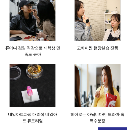
퓨어디 겸임 직강으로 재학생 만
고바이씬 현장실습 진행
족도 높아
네일아트과정 대리석 네일아
히어로는 아닙니다만 드라마 속
트 튜토리얼
특수분장